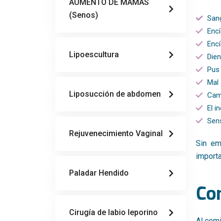
AUMENTO DE MAMAS
(Senos)
Sang
Encí
Encí
Lipoescultura
Dien
Pus 
Mal 
Liposucción de abdomen
Camb
El i
Sens
Rejuvenecimiento Vaginal
Sin em
importa
Paladar Hendido
Co
Cirugía de labio leporino
Al comi