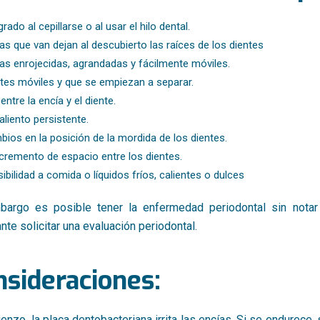
rado al cepillarse o al usar el hilo dental.
as que van dejan al descubierto las raíces de los dientes
as enrojecidas, agrandadas y fácilmente móviles.
tes móviles y que se empiezan a separar.
entre la encía y el diente.
aliento persistente.
ios en la posición de la mordida de los dientes.
ncremento de espacio entre los dientes.
ibilidad a comida o líquidos fríos, calientes o dulces
bargo es posible tener la enfermedad periodontal sin nota
nte solicitar una evaluación periodontal.
nsideraciones:
enzo, la placa dentobacteriana irrita las encías. Si se endurece, 