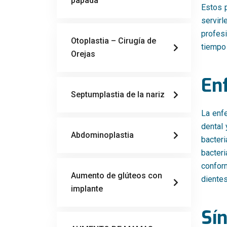
papada
Estos 
servir
profes
Otoplastia – Cirugía de
tiempo 
Orejas
En
Septumplastia de la nariz
La enfe
dental 
Abdominoplastia
bacteri
bacteri
confor
Aumento de glúteos con
dientes
implante
Sí