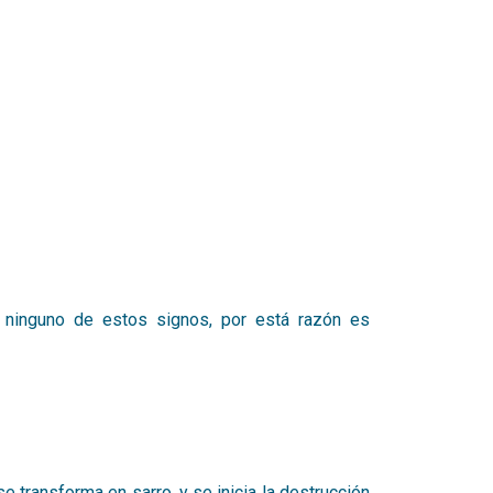
r ninguno de estos signos, por está razón es
se transforma en sarro, y se inicia la destrucción