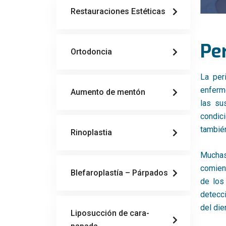
Restauraciones Estéticas
Pe
Ortodoncia
La per
enferm
Aumento de mentón
las su
condici
también
Rinoplastia
Muchas
comienz
Blefaroplastía – Párpados
de los
detecc
del die
Liposucción de cara-