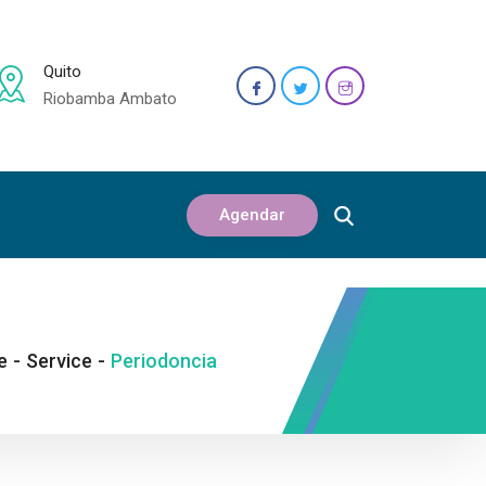
Quito
Riobamba Ambato
Agendar
e
-
Service
-
Periodoncia