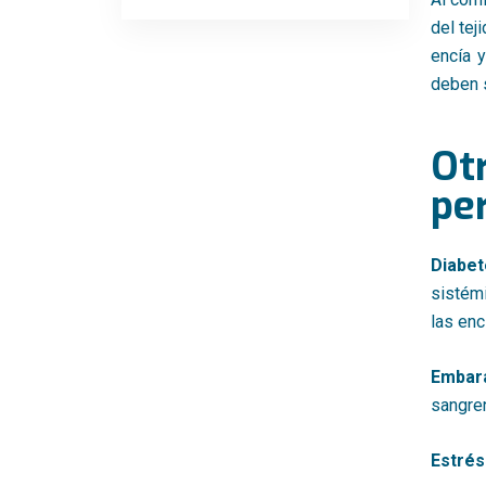
del tej
encía y
deben s
Ot
per
Diabet
sistém
las enc
Embar
sangre
Estrés