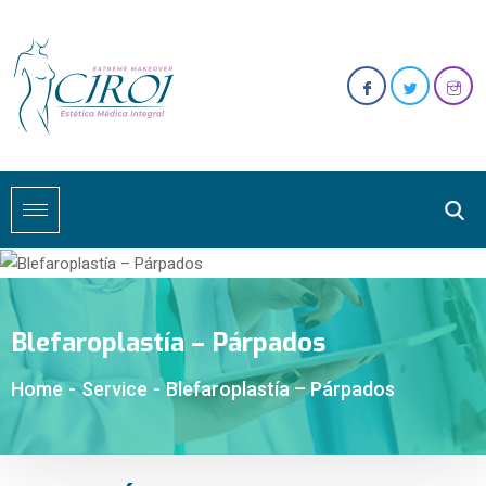
Blefaroplastía – Párpados
Home
-
Service
-
Blefaroplastía – Párpados