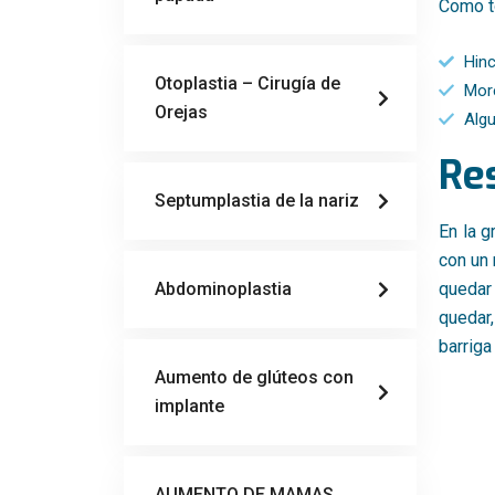
Como to
Hin
Otoplastia – Cirugía de
Mor
Orejas
Algu
Re
Septumplastia de la nariz
En la g
con un 
Abdominoplastia
quedar 
quedar,
barriga
Aumento de glúteos con
implante
AUMENTO DE MAMAS