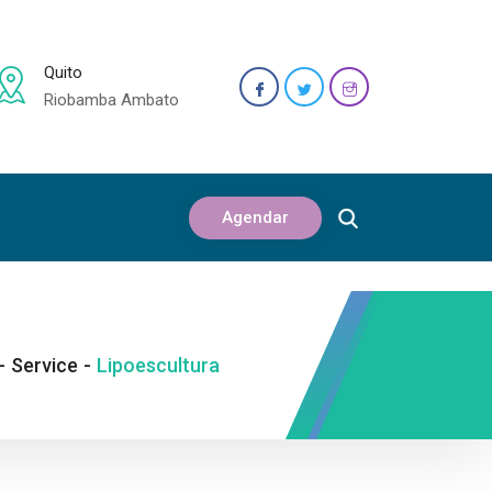
Quito
Riobamba Ambato
Agendar
-
Service
-
Lipoescultura