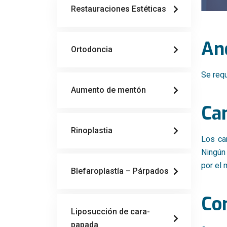
Restauraciones Estéticas
An
Ortodoncia
Se requ
Aumento de mentón
Can
Rinoplastia
Los ca
Ningún 
por el 
Blefaroplastía – Párpados
Con
Liposucción de cara-
papada