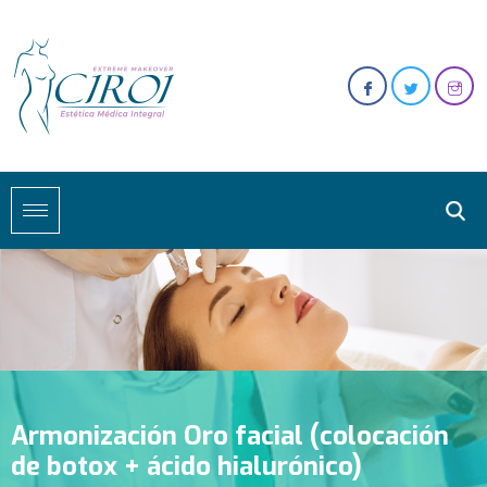
Armonización Oro facial (colocación
de botox + ácido hialurónico)