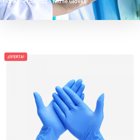
Home
-
Producto
-
Nitrile Gloves
¡OFERTA!